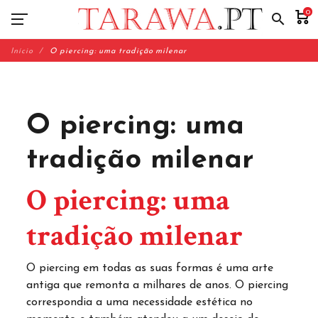
0
search
Início
O piercing: uma tradição milenar
O piercing: uma
tradição milenar
O piercing: uma
tradição milenar
O piercing em todas as suas formas é uma arte
antiga que remonta a milhares de anos. O piercing
correspondia a uma necessidade estética no