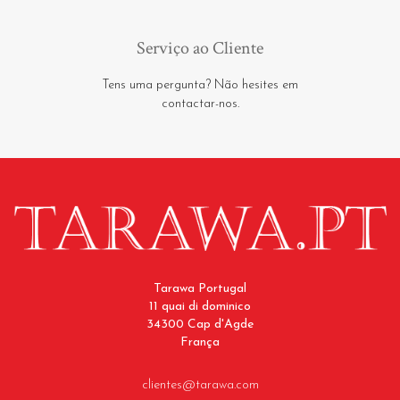
Serviço ao Cliente
Tens uma pergunta? Não hesites em
contactar-nos.
Tarawa Portugal
11 quai di dominico
34300 Cap d'Agde
França
clientes@tarawa.com