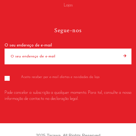
Lojas
Segue-nos
O seu endereço de e-mail
Aceito receber por e-mail ofertas e novidades da loja
Pode cancelar a subscrição a qualquer momento. Para tal, consulte a nossa
informação de contacto na declaração legal.
2025 Tarawa. All Rights Reserved