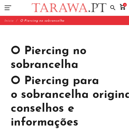
0
search
Início
O Piercing no sobrancelha
O Piercing no
sobrancelha
O Piercing para
o sobrancelha origina
conselhos e
informações