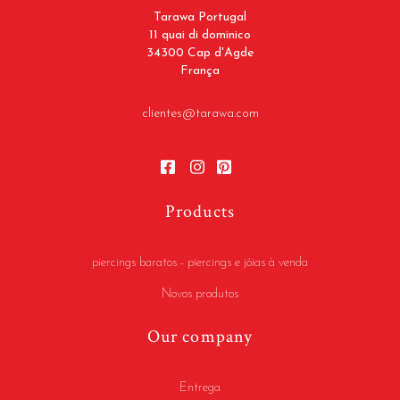
Tarawa Portugal
11 quai di dominico
34300 Cap d'Agde
França
clientes@tarawa.com
Products
piercings baratos - piercings e jóias à venda
Novos produtos
Our company
Entrega