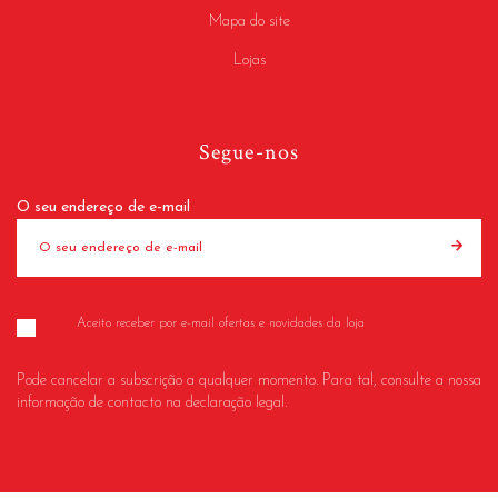
Mapa do site
Lojas
Segue-nos
O seu endereço de e-mail
Aceito receber por e-mail ofertas e novidades da loja
Pode cancelar a subscrição a qualquer momento. Para tal, consulte a nossa
informação de contacto na declaração legal.