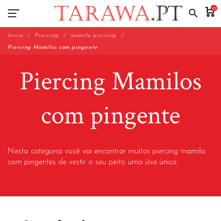
0
search
Início
Piercing
mamilo piercing
Piercing Mamilos com pingente
Piercing Mamilos
com pingente
Nesta categoria
você vai encontrar
muitos
piercing mamilo
com
pingentes
de vestir o seu
peito
uma jóia única
.