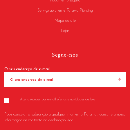
Pagamento seguro
Serviço ao cliente Tarawa Piercing
Mapa do site
Lojas
Segue-nos
O seu endereço de e-mail
Aceito receber por e-mail ofertas e novidades da loja
Pode cancelar a subscrição a qualquer momento. Para tal, consulte a nossa
informação de contacto na declaração legal.