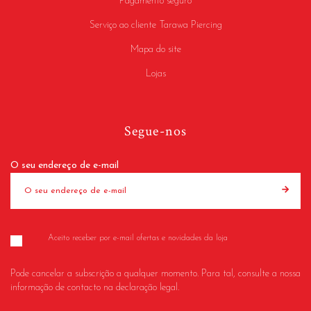
Pagamento seguro
Serviço ao cliente Tarawa Piercing
Mapa do site
Lojas
Segue-nos
O seu endereço de e-mail
Aceito receber por e-mail ofertas e novidades da loja
Pode cancelar a subscrição a qualquer momento. Para tal, consulte a nossa
informação de contacto na declaração legal.