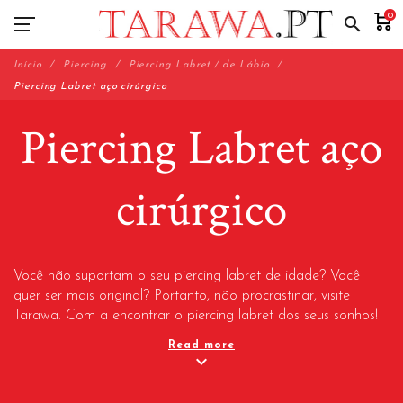
0
search
Início
Piercing
Piercing Labret / de Lábio
Piercing Labret aço cirúrgico
Piercing Labret aço
cirúrgico
Você não suportam o seu piercing labret de idade? Você
quer ser mais original? Portanto, não procrastinar, visite
Tarawa. Com a encontrar o piercing labret dos seus sonhos!
Nossa coleção de piercings labret de aço cirúrgico oferece
Read more
uma variedade de modelo! A perfuração de Labret aço
expand_more
cirúrgico é a solução para comprar um piercing acessível,
mas principalmente muito boa. Online você vai encontrar