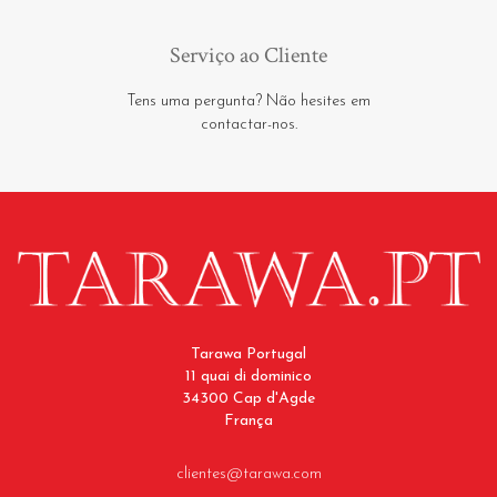
Serviço ao Cliente
Tens uma pergunta? Não hesites em
contactar-nos.
Tarawa Portugal
11 quai di dominico
34300 Cap d'Agde
França
clientes@tarawa.com