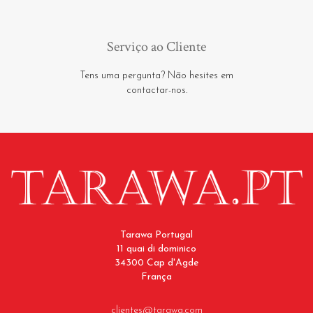
Serviço ao Cliente
Tens uma pergunta? Não hesites em
contactar-nos.
Tarawa Portugal
11 quai di dominico
34300 Cap d'Agde
França
clientes@tarawa.com